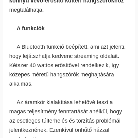
könnyű vevő-erősítő kültéri hangszórókhoz
megtalálhatja.
A funkciók
A Bluetooth funkció beépített, ami azt jelenti,
hogy lejátszhatja kedvenc streaming oldalait.
Kétszer 40 wattos erősítővel rendelkezik, így
közepes méretű hangszórók meghajtására
alkalmas.
Az áramkör kialakítása lehetővé teszi a
magas teljesítmény fenntartását anélkül, hogy
az esetleges túlterhelés és torzítás problémái
jelentkeznének. Ezenkívül önhűtő házzal