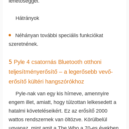
lehetőséggel.
Hátrányok
Néhányan további speciális funkciókat
szeretnének.
5
Pyle 4 csatornás Bluetooth otthoni
teljesítményerősítő – a legerősebb vevő-
erősítő kültéri hangszórókhoz
Pyle-nak van egy kis hírneve, amennyire
engem illet, amiatt, hogy túlzottan lelkesedett a
hatalmi követeléseikért. Ez az erősítő 2000
wattos rendszernek van öltözve. Körülbelül
ugyanaz, mint amit a The Who a 70-es években