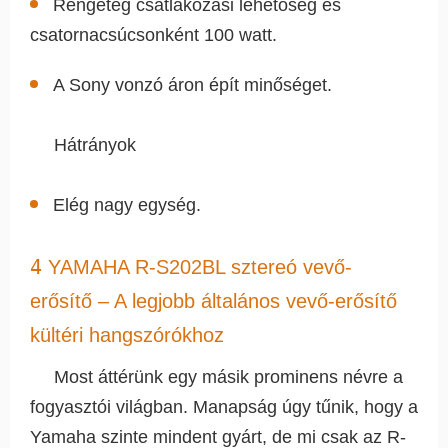
Rengeteg csatlakozási lehetőség és
csatornacsúcsonként 100 watt.
A Sony vonzó áron épít minőséget.
Hátrányok
Elég nagy egység.
4
YAMAHA R-S202BL sztereó vevő-
erősítő – A legjobb általános vevő-erősítő
kültéri hangszórókhoz
Most áttérünk egy másik prominens névre a
fogyasztói világban. Manapság úgy tűnik, hogy a
Yamaha szinte mindent gyárt, de mi csak az R-