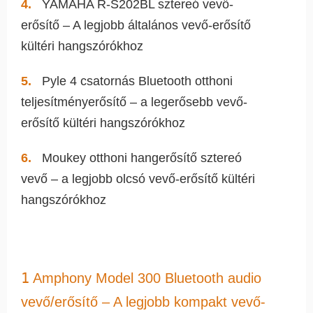
YAMAHA R-S202BL sztereó vevő-
erősítő – A legjobb általános vevő-erősítő
kültéri hangszórókhoz
Pyle 4 csatornás Bluetooth otthoni
teljesítményerősítő – a legerősebb vevő-
erősítő kültéri hangszórókhoz
Moukey otthoni hangerősítő sztereó
vevő – a legjobb olcsó vevő-erősítő kültéri
hangszórókhoz
1
Amphony Model 300 Bluetooth audio
vevő/erősítő – A legjobb kompakt vevő-