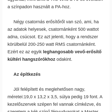
a színpadon használt a PA-hoz.
Négy csatornás erősítőről van szó, ami, ha
az adatok helyesek, csatornánként 500 wattot
adna, csúcsot. Ez azt jelenti, hogy a rendszer
körülbelül 200-250 watt RMS csatornánként.
Ezért ez az egyik
leghangosabb vevő-erősítő
kültéri hangszórókhoz
odakint.
Az építkezés
Jól felépített és meglehetősen nagy,
méretei:19,0 x 13,2 x 3,5, súlya pedig 19 font. A
kezelőszervek szépen fel vannak címkézve, és
szeretem a kék színű fényudvarokat a Master