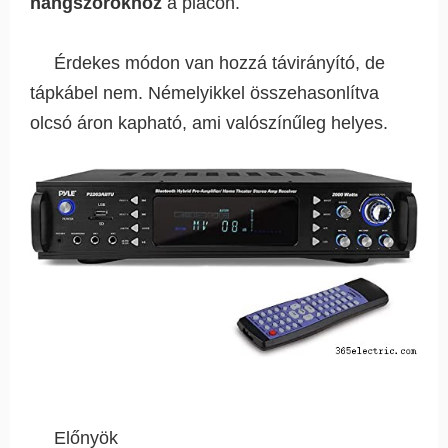
hangszórókhoz
a piacon.
Érdekes módon van hozzá távirányító, de
tápkábel nem. Némelyikkel összehasonlítva
olcsó áron kapható, ami valószínűleg helyes.
Előnyök