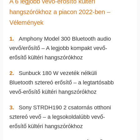
A 6 legjobb vevő-erősítő kültéri
hangszórókhoz a piacon 2022-ben –
Vélemények
Amphony Model 300 Bluetooth audio
vevő/erősítő – A legjobb kompakt vevő-
erősítő kültéri hangszórókhoz
Sunbuck 180 W vezeték nélküli
Bluetooth sztereó erősítő – a legtartósabb
vevő-erősítő kültéri hangszórókhoz
Sony STRDH190 2 csatornás otthoni
sztereó vevő – a legsokoldalúbb vevő-
erősítő kültéri hangszórókhoz