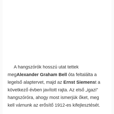
A hangszórók hosszú utat tettek
meg
Alexander Graham Bell
óta feltalálta a
legelső alaptervet, majd az
Ernst Siemens
t a
következő évben javított rajta. Az első „igazi”
hangszóróra, ahogy most ismerjük őket, meg
kell várnunk az erősítő 1912-es kifejlesztését.