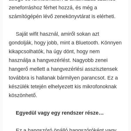
zeneforráshoz férhet hozzá, és még a
számítógépén lévő zenekönyvtárat is elérheti.
Saját wifit használ, amiről sokan azt
gondolják, hogy jobb, mint a Bluetooth. Könnyen
kikapcsolhatók, ha úgy dönt, hogy nem
használja a hangvezérlést. Nagyobb zenei
hangerő mellett a hangvezérlési asszisztensek
továbbra is hallanak bármilyen parancsot. Ez a
készülék tetején elhelyezett kis mikrofonoknak
köszönhető.
Egyedül vagy egy rendszer része…
Ez a hangszóró önálló hangszóróként vagy