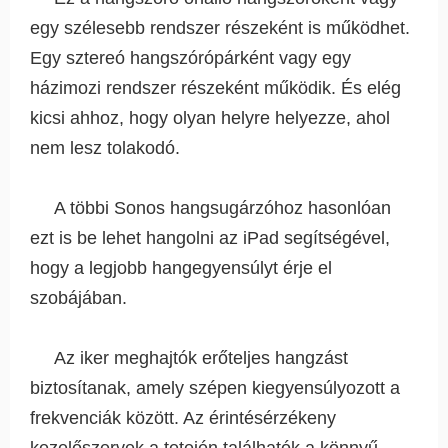
egy szélesebb rendszer részeként is működhet.
Egy sztereó hangszórópárként vagy egy
házimozi rendszer részeként működik. És elég
kicsi ahhoz, hogy olyan helyre helyezze, ahol
nem lesz tolakodó.
A többi Sonos hangsugárzóhoz hasonlóan
ezt is be lehet hangolni az iPad segítségével,
hogy a legjobb hangegyensúlyt érje el
szobájában.
Az iker meghajtók erőteljes hangzást
biztosítanak, amely szépen kiegyensúlyozott a
frekvenciák között. Az érintésérzékeny
kezelőszervek a tetején találhatók a könnyű