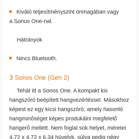
Kiváló teljesítményszint önmagában vagy
a Sonus One-nal.
Hátrányok
Nincs Bluetooth.
3
Sonos One (Gen 2)
Tehát itt a Sonos One. A kompakt kis
hangszóró beépített hangvezérléssel. Másokhoz
képest ez egy kicsi hangszóró, amely hasonló
hangminőséget képes produkálni megfelelő
hangerő mellett. Nem foglal sok helyet, méretei
4,72 x 4,72 x 6,34 hüvelyk, súlya pedig négy