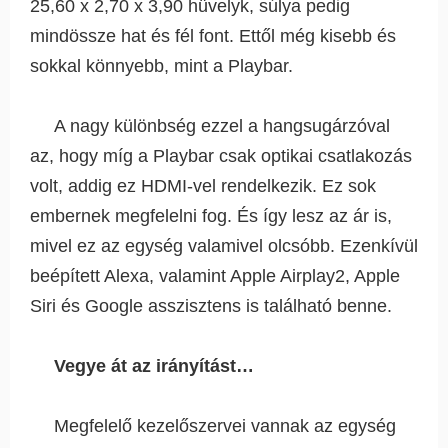
25,60 x 2,70 x 3,90 hüvelyk, súlya pedig
mindössze hat és fél font. Ettől még kisebb és
sokkal könnyebb, mint a Playbar.
A nagy különbség ezzel a hangsugárzóval
az, hogy míg a Playbar csak optikai csatlakozás
volt, addig ez HDMI-vel rendelkezik. Ez sok
embernek megfelelni fog. És így lesz az ár is,
mivel ez az egység valamivel olcsóbb. Ezenkívül
beépített Alexa, valamint Apple Airplay2, Apple
Siri és Google asszisztens is található benne.
Vegye át az irányítást…
Megfelelő kezelőszervei vannak az egység