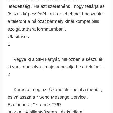
lefedettség . Ha azt szeretnénk , hogy feltárja az
összes képességét , akkor lehet majd használni
a telefont a hálózat bármely kínál kompatibilis
szolgáltatásra formátumban .
Utasítások
1
Vegye ki a SIM kártyát, miközben a készülék
ki van kapcsolva , majd kapcsolja be a telefont .
2
Keresse meg az "Üzenetek " belül a menüt ,
és válassza a " Send Message Service . "
Ezután írja : " < em > 2767
3855 # " A billentyűzeten , és küldje el .