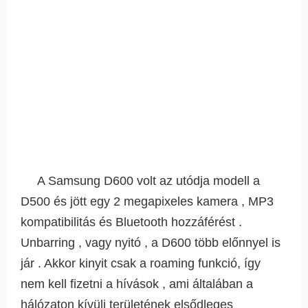
A Samsung D600 volt az utódja modell a
D500 és jött egy 2 megapixeles kamera , MP3
kompatibilitás és Bluetooth hozzáférést .
Unbarring , vagy nyitó , a D600 több előnnyel is
jár . Akkor kinyit csak a roaming funkció, így
nem kell fizetni a hívások , ami általában a
hálózaton kívüli területének elsődleges