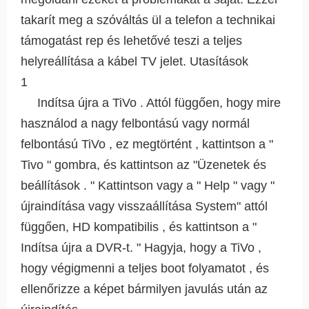
takarít meg a szóváltás ül a telefon a technikai
támogatást rep és lehetővé teszi a teljes
helyreállítása a kábel TV jelet. Utasítások
1
Indítsa újra a TiVo . Attól függően, hogy mire
használod a nagy felbontású vagy normál
felbontású TiVo , ez megtörtént , kattintson a "
Tivo " gombra, és kattintson az "Üzenetek és
beállítások . " Kattintson vagy a " Help " vagy "
újraindítása vagy visszaállítása System" attól
függően, HD kompatibilis , és kattintson a "
Indítsa újra a DVR-t. " Hagyja, hogy a TiVo ,
hogy végigmenni a teljes boot folyamatot , és
ellenőrizze a képet bármilyen javulás után az