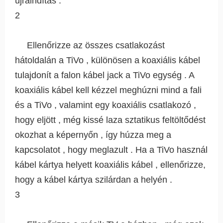
újraindítás .
2
Ellenőrizze az összes csatlakozást
hátoldalán a TiVo , különösen a koaxiális kábel
tulajdonít a falon kábel jack a TiVo egység . A
koaxiális kábel kell kézzel meghúzni mind a fali
és a TiVo , valamint egy koaxiális csatlakozó ,
hogy eljött , még kissé laza sztatikus feltöltődést
okozhat a képernyőn , így húzza meg a
kapcsolatot , hogy meglazult . Ha a TiVo használ
kábel kártya helyett koaxiális kábel , ellenőrizze,
hogy a kábel kártya szilárdan a helyén .
3