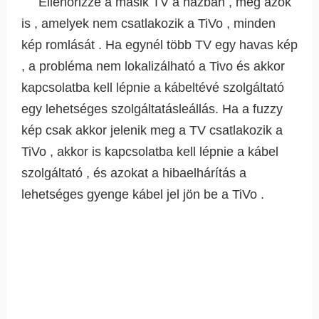
Ellenőrizze a másik TV a házban , még azok
is , amelyek nem csatlakozik a TiVo , minden
kép romlását . Ha egynél több TV egy havas kép
, a probléma nem lokalizálható a Tivo és akkor
kapcsolatba kell lépnie a kábeltévé szolgáltató
egy lehetséges szolgáltatásleállás. Ha a fuzzy
kép csak akkor jelenik meg a TV csatlakozik a
TiVo , akkor is kapcsolatba kell lépnie a kábel
szolgáltató , és azokat a hibaelhárítás a
lehetséges gyenge kábel jel jön be a TiVo .