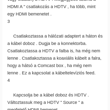
HDMI A " csatlakozás a HDTV , ha több, mint
egy HDMI bemenetet .
3
Csatlakoztassa a hálózati adaptert a háton és
a kábel doboz . Dugja be a konnektorba.
Csatlakoztassa a HDTV a falba is, ha még nem
lenne . Csatlakoztassa a koaxiális kábelt a falra,
hogy a hátsó a Comcast box , ha még nem
lenne . Ez a kapcsolat a kábeltelevíziós feed.
4
Kapcsolja be a kábel doboz és HDTV .
Változtassuk meg a HDTV " Source " a
megfelelő HDMI bemenet .