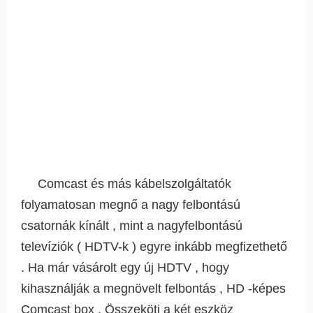
Comcast és más kábelszolgáltatók
folyamatosan megnő a nagy felbontású
csatornák kínált , mint a nagyfelbontású
televíziók ( HDTV-k ) egyre inkább megfizethető
. Ha már vásárolt egy új HDTV , hogy
kihasználják a megnövelt felbontás , HD -képes
Comcast box . Összeköti a két eszköz