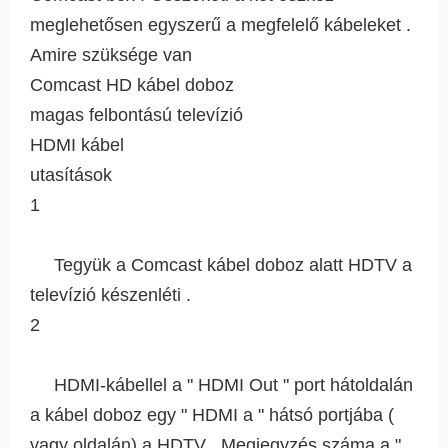
meglehetősen egyszerű a megfelelő kábeleket .
Amire szüksége van
Comcast HD kábel doboz
magas felbontású televízió
HDMI kábel
utasítások
1
Tegyük a Comcast kábel doboz alatt HDTV a
televízió készenléti .
2
HDMI-kábellel a " HDMI Out " port hátoldalán
a kábel doboz egy " HDMI a " hátsó portjába (
vagy oldalán) a HDTV . Megjegyzés száma a "