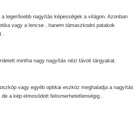
 a legerősebb nagyítás képességek a világon. Azonban
ptika vagy a lencse , hanem támaszkodni patakok
 .
etett mintha nagy nagyítás nézi távoli tárgyakat.
kroszkóp vagy egyéb optikai eszköz meghaladja a nagyítás
, de a kép elmosódott felismerhetetlenségig .