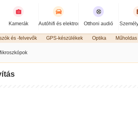
Kamerák
Autóhifi és elektronika
Otthoni audió
Személy
szók és -felvevők
GPS-készülékek
Optika
Műholdas 
ikroszkópok
ítás