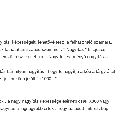
ítási képességeit, lehetővé teszi a felhasználó számára,
k láthatatlan szabad szemmel . " Nagyítás " kifejezés
jellemzői részletesebben . Nagy teljesítményű nagyítás a
ás bármilyen nagyítás , hogy felnagyítja a kép a tárgy által
 jellemzően jelölt " x1000 . "
k , a nagy nagyítás képessége elérheti csak X300 vagy
agyítás a legnagyobb érték , hogy az adott mikroszkóp .