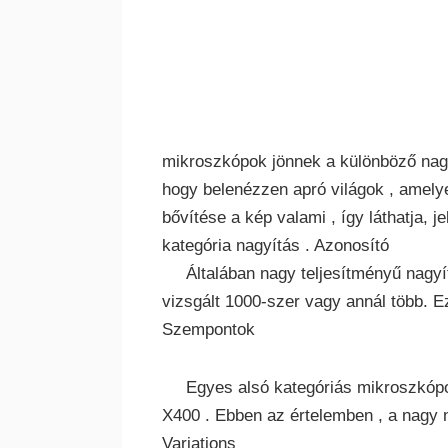
mikroszkópok jönnek a különböző nagy
hogy belenézzen apró világok , amelye
bővítése a kép valami , így láthatja, 
kategória nagyítás . Azonosító
Általában nagy teljesítményű nagyít
vizsgált 1000-szer vagy annál több. Ezt
Szempontok
Egyes alsó kategóriás mikroszkópo
X400 . Ebben az értelemben , a nagy n
Variations