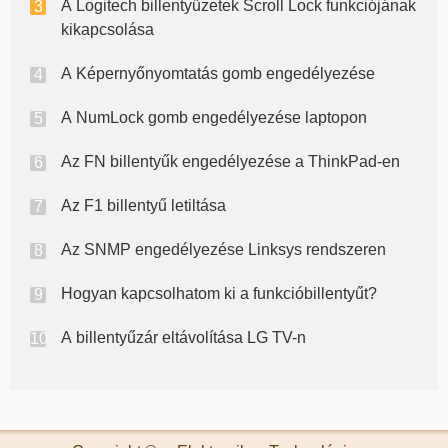
A Logitech billentyűzetek Scroll Lock funkciójának
kikapcsolása
A Képernyőnyomtatás gomb engedélyezése
A NumLock gomb engedélyezése laptopon
Az FN billentyűk engedélyezése a ThinkPad-en
Az F1 billentyű letiltása
Az SNMP engedélyezése Linksys rendszeren
Hogyan kapcsolhatom ki a funkcióbillentyűt?
A billentyűzár eltávolítása LG TV-n