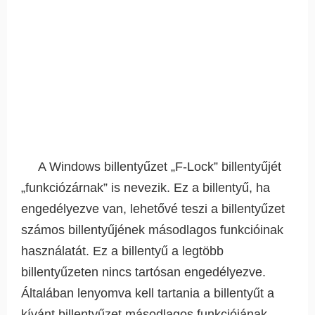
A Windows billentyűzet „F-Lock” billentyűjét
„funkciózárnak” is nevezik. Ez a billentyű, ha
engedélyezve van, lehetővé teszi a billentyűzet
számos billentyűjének másodlagos funkcióinak
használatát. Ez a billentyű a legtöbb
billentyűzeten nincs tartósan engedélyezve.
Általában lenyomva kell tartania a billentyűt a
kívánt billentyűzet másodlagos funkciójának