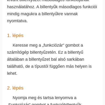
használatához. A billentyűk másodlagos funkciói
mindig magukra a billentyűkre vannak
nyomtatva.
1. lépés
Keresse meg a „funkciózár” gombot a
számítógép billentyűzetén. Ez a billentyű
általában a billentyűzet bal alsó sarkában
található, de a típustól függően más helyen is
lehet.
2. lépés
Nyomja meg és tartsa lenyomva a
„Funkciózár” gombot a funkcióbillentyűk