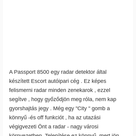
A Passport 8500 egy radar detektor által
készített Escort autóipari cég . Ez képes
felismerni radar minden zenekarok , ezzel
segítve , hogy győződjön meg róla, nem kap
gyorshajtás jegy . Még egy "City " gomb a
könnyű -és off funkciót , ha az utazási
végigvezeti Önt a radar - nagy városi
környezetben. Telepítése ez könnyű, mert jön